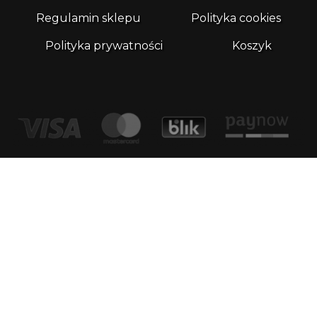
Regulamin sklepu
Polityka cookies
Polityka prywatności
Koszyk
Kontakt
email:
biuro@whatthefrog.pl
biuro:
ul. Wały Piastowskie 1/411 80-855 Gdańsk