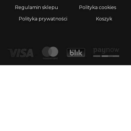
Regulamin sklepu
Polityka cookies
Polityka prywatności
Koszyk
Kontakt
email:
biuro@whatthefrog.pl
biuro:
ul. Wały Piastowskie 1/411 80-855 Gdańsk