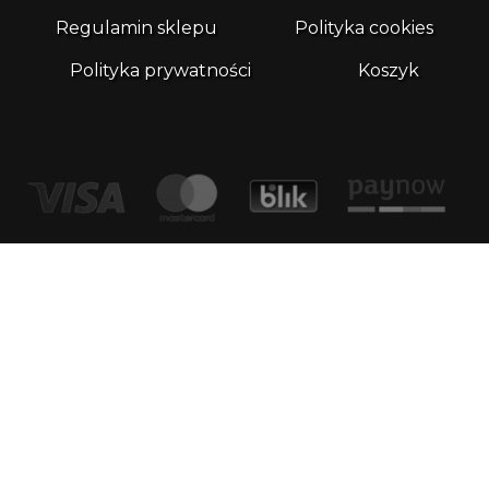
Regulamin sklepu
Polityka cookies
Polityka prywatności
Koszyk
Kontakt
email:
biuro@whatthefrog.pl
biuro:
ul. Wały Piastowskie 1/411 80-855 Gdańsk