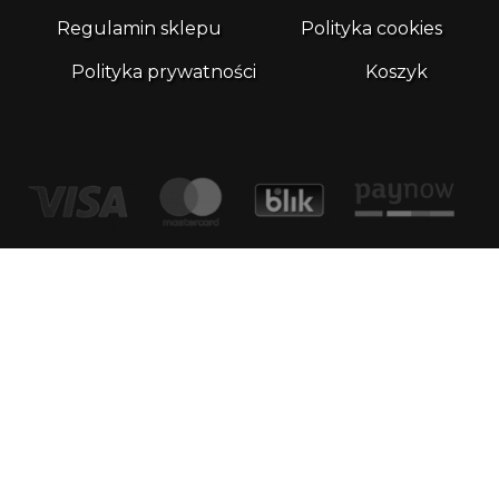
Regulamin sklepu
Polityka cookies
Polityka prywatności
Koszyk
Kontakt
email:
biuro@whatthefrog.pl
biuro:
ul. Wały Piastowskie 1/411 80-855 Gdańsk