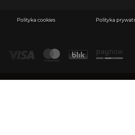
Polityka cookies
Polityka prywat
adr
Kontakt
Dimu
1/1
email:
biuro@whatthefrog.pl
KRS