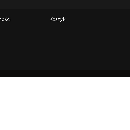
ności
Koszyk
es główny:
ndi sp. z o.o. ul. Wały Piastowskie
508 80-855 Gdańsk
: 0000638305 NIP: 5833215709