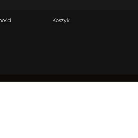
ności
Koszyk
es główny:
ndi sp. z o.o. ul. Wały Piastowskie
508 80-855 Gdańsk
: 0000638305 NIP: 5833215709