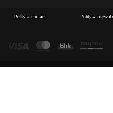
Polityka cookies
Polityka prywat
adr
Kontakt
Dimu
1/1
email:
biuro@whatthefrog.pl
KRS