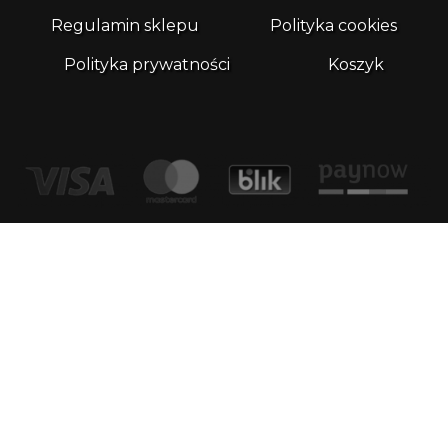
Regulamin sklepu
Polityka cookies
Polityka prywatności
Koszyk
Kontakt
email:
biuro@whatthefrog.pl
biuro:
ul. Wały Piastowskie 1/411 80-855 Gdańsk