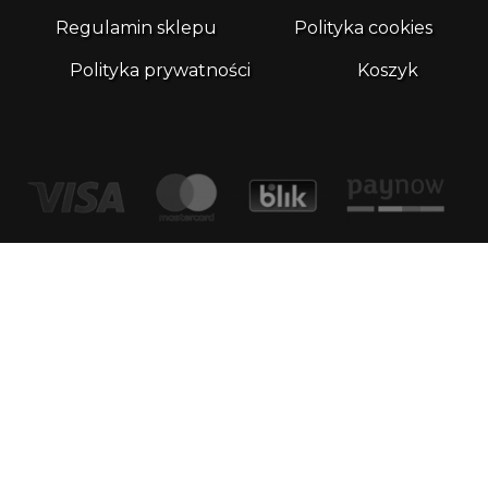
Regulamin sklepu
Polityka cookies
Polityka prywatności
Koszyk
Kontakt
email:
biuro@whatthefrog.pl
biuro:
ul. Wały Piastowskie 1/411 80-855 Gdańsk