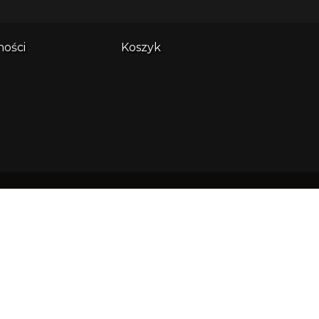
ności
Koszyk
es główny:
ndi sp. z o.o. ul. Wały Piastowskie
508 80-855 Gdańsk
: 0000638305 NIP: 5833215709