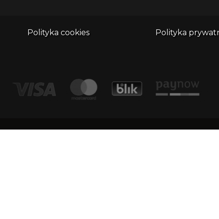
Polityka cookies
Polityka prywat
adr
Kontakt
Dimu
1/1
email:
biuro@whatthefrog.pl
KRS