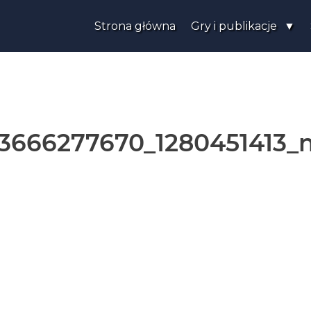
Strona główna
Gry i publikacje
3666277670_1280451413_