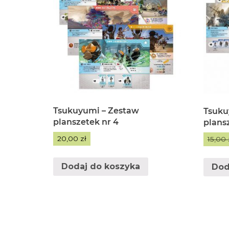
Tsukuyumi – Zestaw
Tsuku
planszetek nr 4
plans
20,00
zł
15,00
Dodaj do koszyka
Dod