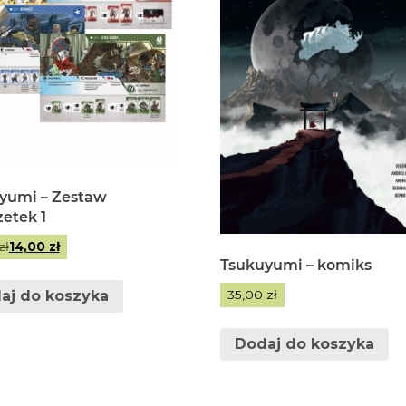
yumi – Zestaw
zetek 1
Pierwotna
Aktualna
zł
14,00
zł
Tsukuyumi – komiks
cena
cena
wynosiła:
wynosi:
aj do koszyka
35,00
zł
15,00 zł.
14,00 zł.
Dodaj do koszyka