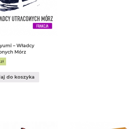
yumi – Władcy
onych Mórz
0
zł
aj do koszyka