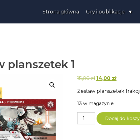
Strona główna
Gry i publikacje
 planszetek 1
Pierwotna
Aktualna
15,00
zł
14,00
zł
cena
cena
Zestaw planszetek frakc
wynosiła:
wynosi:
15,00 zł.
14,00 zł.
13 w magazynie
ilość
Dodaj do koszy
Tsukuyumi
-
Zestaw