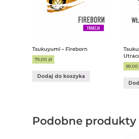
Tsukuyumi – Fireborn
Tsuku
Utrac
79,00
zł
69,0
Dodaj do koszyka
Dod
Podobne produkty