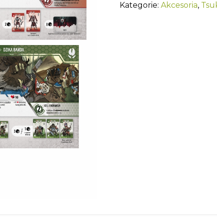
Kategorie:
Akcesoria
,
Tsu
planszetek
1