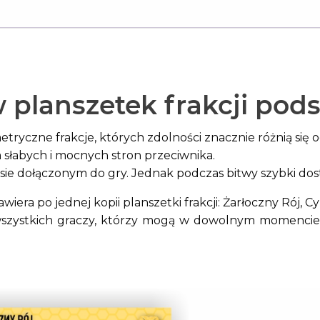
 planszetek frakcji po
yczne frakcje, których zdolności znacznie różnią się od
 słabych i mocnych stron przeciwnika.
ksie dołączonym do gry. Jednak podczas bitwy szybki dost
iera po jednej kopii planszetki frakcji: Żarłoczny Rój, 
 wszystkich graczy, którzy mogą w dowolnym momencie s