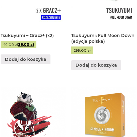
Tsukuyumi – Gracz+ (x2)
Tsukuyumi: Full Moon Down
(edycja polska)
Pierwotna
Aktualna
49,00
zł
39,00
zł
cena
cena
299,00
zł
wynosiła:
wynosi:
Dodaj do koszyka
49,00 zł.
39,00 zł.
Dodaj do koszyka