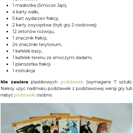
1 maskotka (Smocze Jajo),
4 karty walki,
5 kart wydarzeń frakcji,
2 karty zwycięstwa (tryb gry 2-osobowej)
12 żetonów rozwoju,
1 znacznik frakcji,
24 znaczniki terytorium,
1 kafelek bazy,
1 kafelek terenu ze smoczymi śladami,
1 planszetka frakcji
1 instrukcja.
Nie zawiera
plastikowych
podstawek
(wymagane 7 sztuk).
Należy użyć nadmiaru podstawek z podstawowej wersji gry lub
nabyć
podstawki
osobno.