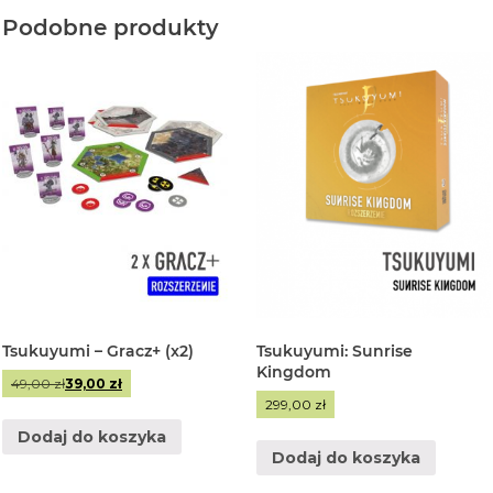
Podobne produkty
Tsukuyumi – Gracz+ (x2)
Tsukuyumi: Sunrise
Kingdom
Pierwotna
Aktualna
49,00
zł
39,00
zł
cena
cena
299,00
zł
wynosiła:
wynosi:
Dodaj do koszyka
49,00 zł.
39,00 zł.
Dodaj do koszyka