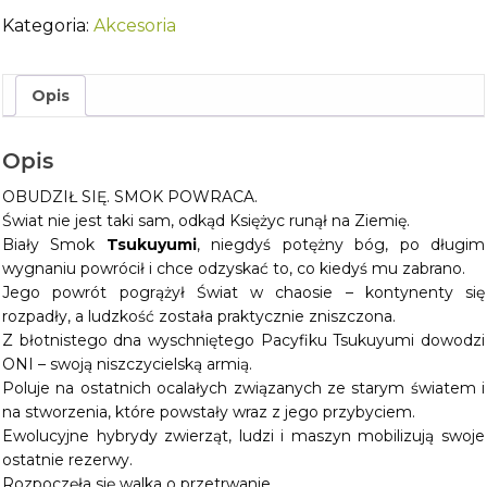
komiks
Kategoria:
Akcesoria
Opis
Opis
OBUDZIŁ SIĘ. SMOK POWRACA.
Świat nie jest taki sam, odkąd Księżyc runął na Ziemię.
Biały Smok
Tsukuyumi
, niegdyś potężny bóg, po długim
wygnaniu powrócił i chce odzyskać to, co kiedyś mu zabrano.
Jego powrót pogrążył Świat w chaosie – kontynenty się
rozpadły, a ludzkość została praktycznie zniszczona.
Z błotnistego dna wyschniętego Pacyfiku Tsukuyumi dowodzi
ONI – swoją niszczycielską armią.
Poluje na ostatnich ocalałych związanych ze starym światem i
na stworzenia, które powstały wraz z jego przybyciem.
Ewolucyjne hybrydy zwierząt, ludzi i maszyn mobilizują swoje
ostatnie rezerwy.
Rozpoczęła się walka o przetrwanie.