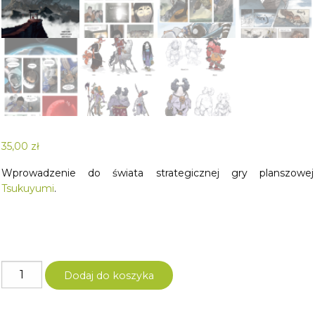
35,00
zł
Wprowadzenie do świata strategicznej gry planszowej
Tsukuyumi
.
ilość
Dodaj do koszyka
Tsukuyumi
-