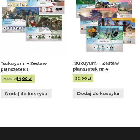
Tsukuyumi – Zestaw
Tsukuyumi – Zestaw
planszetek nr 4
planszetek 1
Pierwotna
Aktualna
20,00
zł
15,00
zł
14,00
zł
cena
cena
wynosiła:
wynosi:
Dodaj do koszyka
Dodaj do koszyka
15,00 zł.
14,00 zł.