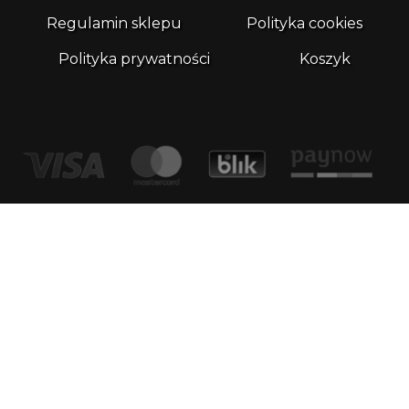
Regulamin sklepu
Polityka cookies
Polityka prywatności
Koszyk
Kontakt
email:
biuro@whatthefrog.pl
biuro:
ul. Wały Piastowskie 1/411 80-855 Gdańsk