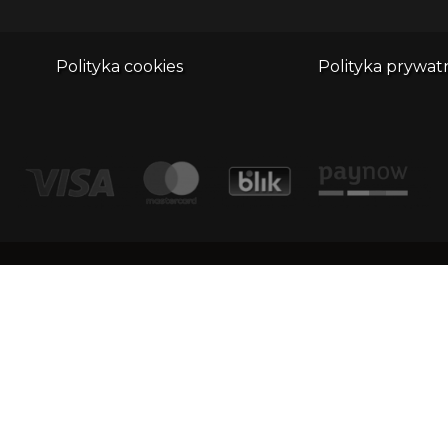
Polityka cookies
Polityka prywat
adr
Kontakt
Dimu
1/1
email:
biuro@whatthefrog.pl
KRS