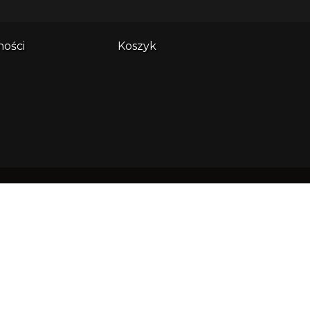
ności
Koszyk
es główny:
ndi sp. z o.o. ul. Wały Piastowskie
508 80-855 Gdańsk
: 0000638305 NIP: 5833215709