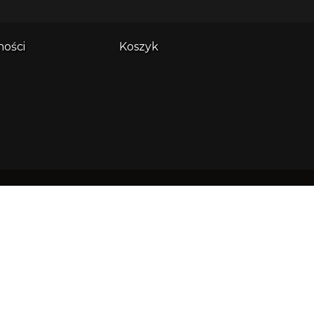
ności
Koszyk
es główny:
ndi sp. z o.o. ul. Wały Piastowskie
508 80-855 Gdańsk
: 0000638305 NIP: 5833215709