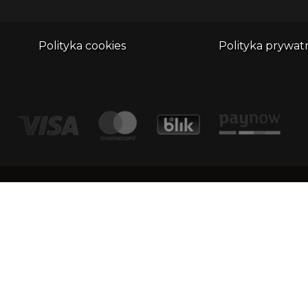
Polityka cookies
Polityka prywat
adr
Kontakt
Dimu
1/1
email:
biuro@whatthefrog.pl
KRS