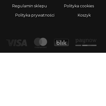
Regulamin sklepu
Polityka cookies
Polityka prywatności
Koszyk
Kontakt
email:
biuro@whatthefrog.pl
biuro:
ul. Wały Piastowskie 1/411 80-855 Gdańsk