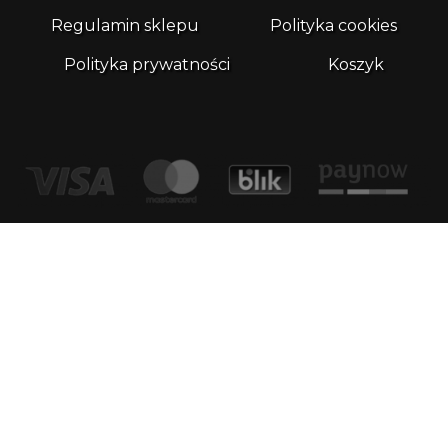
Regulamin sklepu
Polityka cookies
Polityka prywatności
Koszyk
Kontakt
email:
biuro@whatthefrog.pl
biuro:
ul. Wały Piastowskie 1/411 80-855 Gdańsk