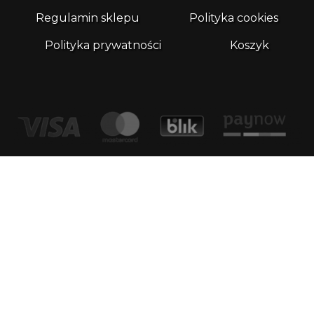
Regulamin sklepu
Polityka cookies
Polityka prywatności
Koszyk
Kontakt
email:
biuro@whatthefrog.pl
biuro:
ul. Wały Piastowskie 1/411 80-855 Gdańsk