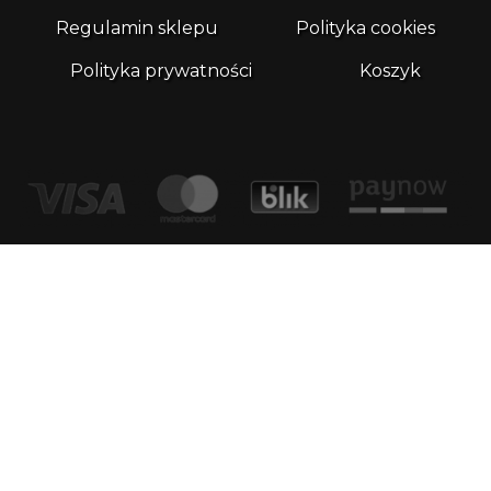
Regulamin sklepu
Polityka cookies
Polityka prywatności
Koszyk
Kontakt
email:
biuro@whatthefrog.pl
biuro:
ul. Wały Piastowskie 1/411 80-855 Gdańsk