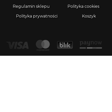
Regulamin sklepu
Polityka cookies
Polityka prywatności
Koszyk
Kontakt
email:
biuro@whatthefrog.pl
biuro:
ul. Wały Piastowskie 1/411 80-855 Gdańsk