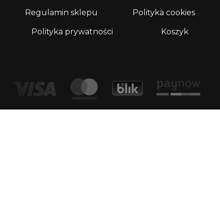
Regulamin sklepu
Polityka cookies
Polityka prywatności
Koszyk
Kontakt
email:
biuro@whatthefrog.pl
biuro:
ul. Wały Piastowskie 1/411 80-855 Gdańsk