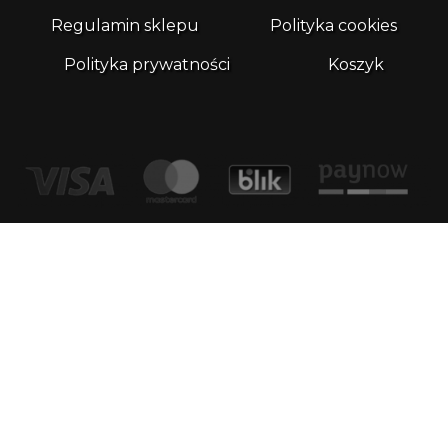
Regulamin sklepu
Polityka cookies
Polityka prywatności
Koszyk
Kontakt
email:
biuro@whatthefrog.pl
biuro:
ul. Wały Piastowskie 1/411 80-855 Gdańsk