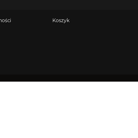
ności
Koszyk
es główny:
ndi sp. z o.o. ul. Wały Piastowskie
508 80-855 Gdańsk
: 0000638305 NIP: 5833215709