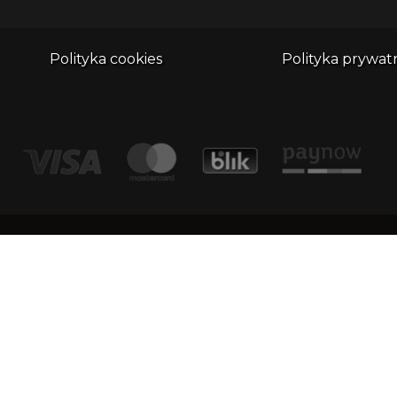
Polityka cookies
Polityka prywat
adr
Kontakt
Dimu
1/1
email:
biuro@whatthefrog.pl
KRS