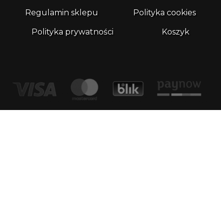
Regulamin sklepu
Polityka cookies
Polityka prywatności
Koszyk
Kontakt
email:
biuro@whatthefrog.pl
biuro:
ul. Wały Piastowskie 1/411 80-855 Gdańsk