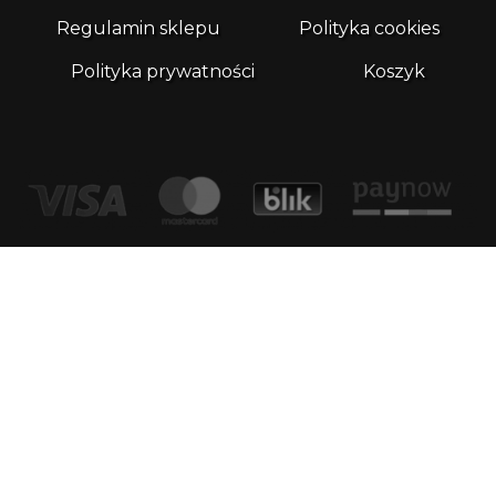
Regulamin sklepu
Polityka cookies
Polityka prywatności
Koszyk
Kontakt
email:
biuro@whatthefrog.pl
biuro:
ul. Wały Piastowskie 1/411 80-855 Gdańsk