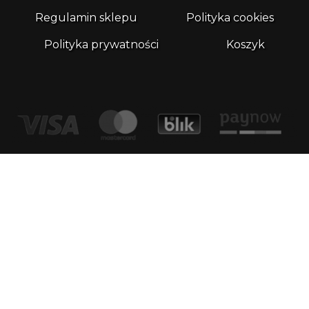
Regulamin sklepu
Polityka cookies
Polityka prywatności
Koszyk
Kontakt
email:
biuro@whatthefrog.pl
biuro:
ul. Wały Piastowskie 1/411 80-855 Gdańsk