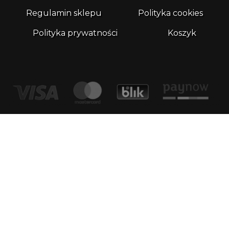
Regulamin sklepu
Polityka cookies
Polityka prywatności
Koszyk
Kontakt
email:
biuro@whatthefrog.pl
biuro:
ul. Wały Piastowskie 1/411 80-855 Gdańsk