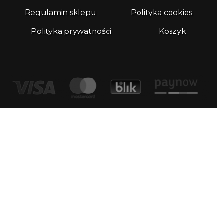
Regulamin sklepu
Polityka cookies
Polityka prywatności
Koszyk
Kontakt
email:
biuro@whatthefrog.pl
biuro:
ul. Wały Piastowskie 1/411 80-855 Gdańsk