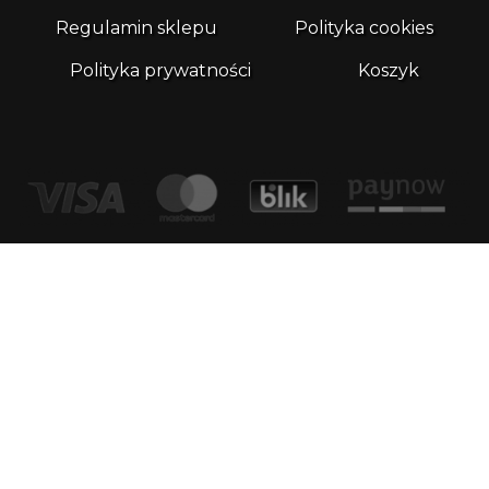
Regulamin sklepu
Polityka cookies
Polityka prywatności
Koszyk
Kontakt
email:
biuro@whatthefrog.pl
biuro:
ul. Wały Piastowskie 1/411 80-855 Gdańsk