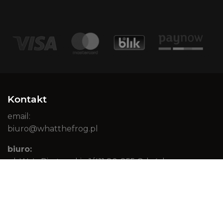
Kontakt
email:
biuro@whatthefrog.pl
biuro:
ul. Wały Piastowskie 1/411 80-855 Gdańsk
adres główny:
Dimundi sp. z o.o. ul. Wały Piastowskie 1/1508 80-855
Gdańsk