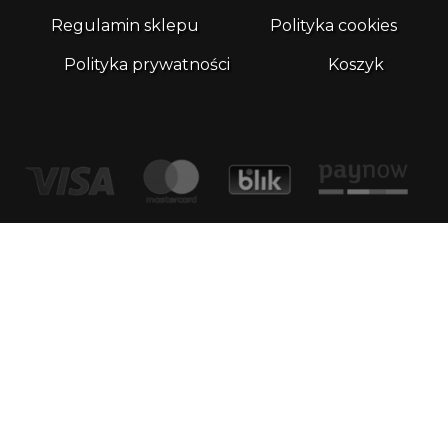
Regulamin sklepu
Polityka cookies
Polityka prywatności
Koszyk
Kontakt
email:
biuro@whatthefrog.pl
biuro:
ul. Wały Piastowskie 1/411 80-855 Gdańsk