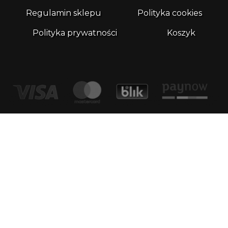
Regulamin sklepu
Polityka cookies
Polityka prywatności
Koszyk
Kontakt
email:
biuro@whatthefrog.pl
biuro:
ul. Wały Piastowskie 1/411 80-855 Gdańsk