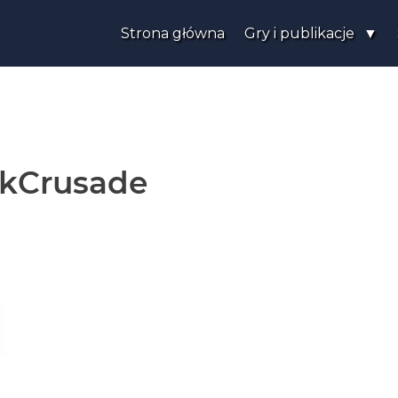
Strona główna
Gry i publikacje
kCrusade