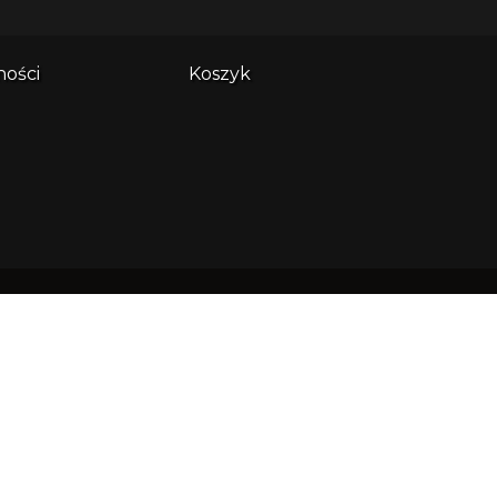
ności
Koszyk
es główny:
ndi sp. z o.o. ul. Wały Piastowskie
508 80-855 Gdańsk
: 0000638305 NIP: 5833215709