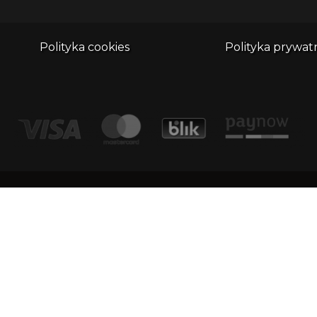
Polityka cookies
Polityka prywat
adr
Kontakt
Dimu
1/1
email:
biuro@whatthefrog.pl
KRS