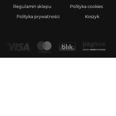
Regulamin sklepu
Polityka cookies
Polityka prywatności
Koszyk
Kontakt
email:
biuro@whatthefrog.pl
biuro:
ul. Wały Piastowskie 1/411 80-855 Gdańsk