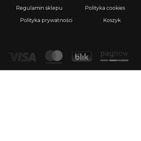
Regulamin sklepu
Polityka cookies
Polityka prywatności
Koszyk
Kontakt
email:
biuro@whatthefrog.pl
biuro:
ul. Wały Piastowskie 1/411 80-855 Gdańsk