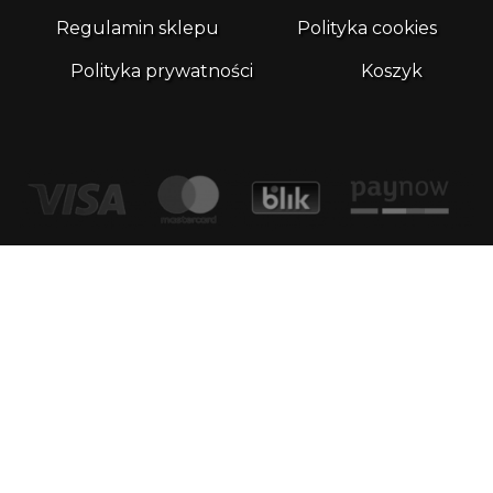
Regulamin sklepu
Polityka cookies
Polityka prywatności
Koszyk
Kontakt
email:
biuro@whatthefrog.pl
biuro:
ul. Wały Piastowskie 1/411 80-855 Gdańsk