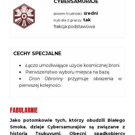
CYBERSAMURAJE
średni
poziom trudności:
tak
tryb dla 2 graczy:
frakcja podstawowa
CECHY SPECJALNE
Łącza
umożliwiające użycie kosmicznej broni.
Pierwszeństwo wyboru miejsca na bazę.
Dron Obronny
przyjmuje obrażenia w
pierwszej kolejności.
FABULARNIE
Jako potomkowie tych, którzy obudzili Białego
Smoka, dzieje Cybersamurajów są związane z
historią Tsukuyumi. Obecni spadkobiercy