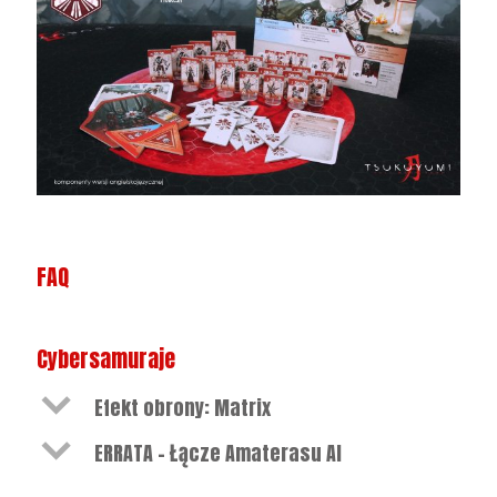
FAQ
Cybersamuraje
b
Efekt obrony: Matrix
b
ERRATA – Łącze Amaterasu AI