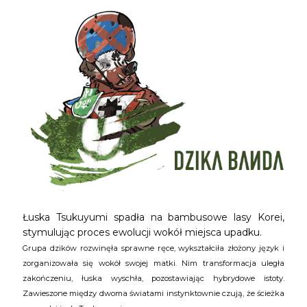
Łuska Tsukuyumi spadła na bambusowe lasy Korei,
stymulując proces ewolucji wokół miejsca upadku.
Grupa dzików rozwinęła sprawne ręce, wykształciła złożony język i
zorganizowała się wokół swojej matki. Nim transformacja uległa
zakończeniu, łuska wyschła, pozostawiając hybrydowe istoty.
Zawieszone między dwoma światami instynktownie czują, że ścieżka