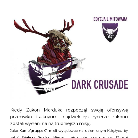
Kiedy Zakon Marduka rozpoczął swoją ofensywę
przeciwko Tsukuyumi, najdzielniejsi rycerze zakonu
zostali wysłani na najtrudniejszą misję.
Jako Kampfgruppe 01 mieli wylądować na uziemionym Księżycu by
zabić Białego Smoka. Niestety misja nie powiodła się. Dzielni