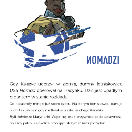
Gdy Księżyc uderzył w ziemię, dumny lotniskowiec
USS Nomad
operował na Pacyfiku. Dziś jest upadłym
gigantem w stanie rozkładu.
Od katastrofy minęło już sporo czasu. Na starym lotniskowcu panuje
ruch, tak jakby nigdy nie tkwił w piasku suchego Pacyfiku.
Byli żołnierze Marynarki Wojennej oraz przywrócone do sprawności
pojazdy patrolują okolice próbując utrzymać ład i porządek.