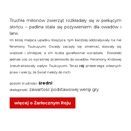
Truchła milionów zwierząt rozkładały się w piekącym
słońcu – padlina stała się pożywieniem dla owadów i
larw.
Im bliżej miejsca upadku Księżyca, tym bardziej oddziaływały na nie
feromony Tsukuyumi. Owady zaczęły się zmieniać, stawały się
większe i silniejsze, a ich liczba gwałtownie wzrastała. Powstało
jednak coś, co wyraźniej przemówiło do owadów. Feromony Królowej
zneutralizowały wpływ Tsukuyumi. Teraz
rój
przestrzega własnych
praw i wierzy, że Świat należy do nich.
średni
poziom trudności:
zawartość podstawowej wersji gry
dostępność:
więcej o Żarłocznym Roju