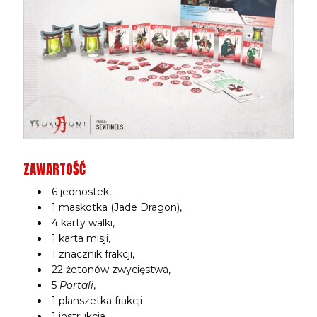
ZAWARTOŚĆ
6 jednostek,
1 maskotka (Jade Dragon),
4 karty walki,
1 karta misji,
1 znacznik frakcji,
22 żetonów zwycięstwa,
5
Portali
,
1 planszetka frakcji
1 instrukcja.