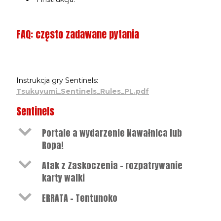
FAQ: często zadawane pytania
Instrukcja gry Sentinels:
Tsukuyumi_Sentinels_Rules_PL.pdf
Sentinels
b
Portale a wydarzenie Nawałnica lub
Ropa!
b
Atak z Zaskoczenia – rozpatrywanie
karty walki
b
ERRATA – Tentunoko