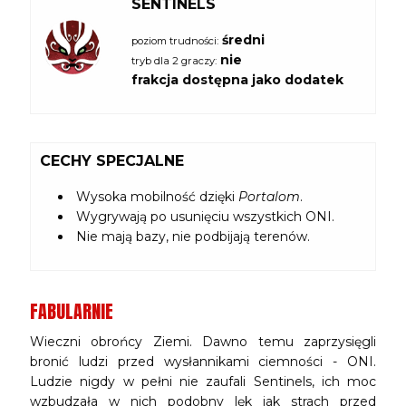
SENTINELS
średni
poziom trudności:
nie
tryb dla 2 graczy:
frakcja dostępna jako dodatek
CECHY SPECJALNE
Wysoka mobilność dzięki
Portalom
.
Wygrywają po usunięciu wszystkich ONI.
Nie mają bazy, nie podbijają terenów.
FABULARNIE
Wieczni obrońcy Ziemi. Dawno temu zaprzysięgli
bronić ludzi przed wysłannikami ciemności - ONI.
Ludzie nigdy w pełni nie zaufali Sentinels, ich moc
wzbudzała w nich podobny lęk jak strach przed