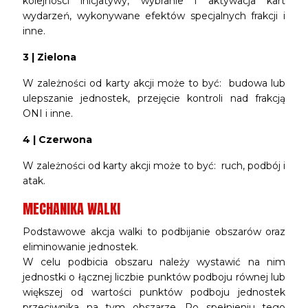
kolejności inicjatywy, wybranie i aktywacja kart
wydarzeń, wykonywane efektów specjalnych frakcji i
inne.
3 | Zielona
W zależności od karty akcji może to być: budowa lub
ulepszanie jednostek, przejęcie kontroli nad frakcją
ONI i inne.
4 | Czerwona
W zależności od karty akcji może to być: ruch, podbój i
atak.
MECHANIKA WALKI
Podstawowe akcja walki to podbijanie obszarów oraz
eliminowanie jednostek.
W celu podbicia obszaru należy wystawić na nim
jednostki o łącznej liczbie punktów podboju równej lub
większej od wartości punktów podboju jednostek
przeciwnika na tym obszarze. Po spełnieniu tego