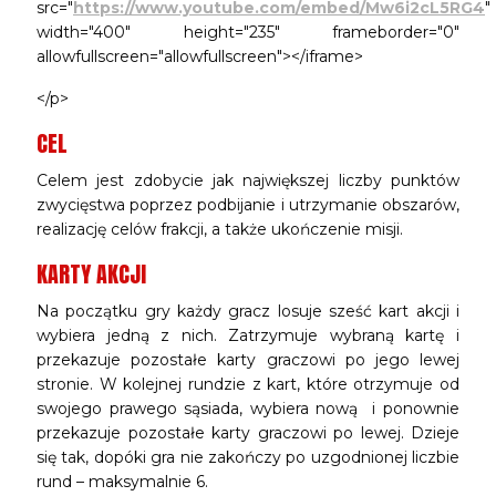
src="
https://www.youtube.com/embed/Mw6i2cL5RG4
"
width="400" height="235" frameborder="0"
allowfullscreen="allowfullscreen"></iframe>
</p>
CEL
Celem jest zdobycie jak największej liczby punktów
zwycięstwa poprzez podbijanie i utrzymanie obszarów,
realizację celów frakcji, a także ukończenie misji.
KARTY AKCJI
Na początku gry każdy gracz losuje sześć kart akcji i
wybiera jedną z nich. Zatrzymuje wybraną kartę i
przekazuje pozostałe karty graczowi po jego lewej
stronie. W kolejnej rundzie z kart, które otrzymuje od
swojego prawego sąsiada, wybiera nową i ponownie
przekazuje pozostałe karty graczowi po lewej. Dzieje
się tak, dopóki gra nie zakończy po uzgodnionej liczbie
rund – maksymalnie 6.